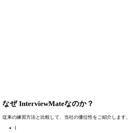
e about a time you faced a challenge.
revious role, I had to...
なぜ
InterviewMateなのか？
従来の練習方法と比較して、当社の優位性をご紹介します。
1