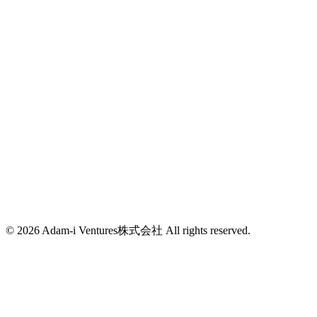
(+81)25-788-0665
info@adam-i.jp
東京都新宿区西新宿7-2-6
西新宿K-1ビル4F
info@adam-i.jp
© 2026 Adam-i Ventures株式会社 All rights reserved.